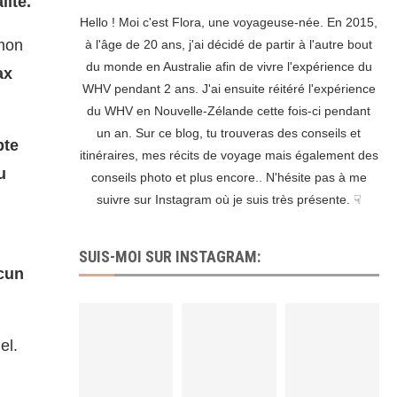
lité.
Hello ! Moi c'est Flora, une voyageuse-née. En 2015,
 mon
à l'âge de 20 ans, j'ai décidé de partir à l'autre bout
du monde en Australie afin de vivre l'expérience du
ax
WHV pendant 2 ans. J'ai ensuite réitéré l'expérience
du WHV en Nouvelle-Zélande cette fois-ci pendant
un an. Sur ce blog, tu trouveras des conseils et
pte
itinéraires, mes récits de voyage mais également des
u
conseils photo et plus encore.. N'hésite pas à me
suivre sur Instagram où je suis très présente. ☟
SUIS-MOI SUR INSTAGRAM:
cun
el.