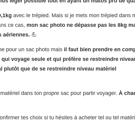
us léger possible tout en ayant un matos pro de qua
9,1kg
avec le trépied. Mais si je mets mon trépied dans
ans ce cas,
mon sac photo ne dépasse pas les 8kg m
s aériennes.
💪
rme pour un sac photo mais
il faut bien prendre en com
qui voyage seule et qui préfère se restreindre nivea
 plutôt que de se restreindre niveau matériel
 matériel dans ton propre sac pour partir voyager.
À cha
confirmer tes choix si tu hésites à acheter tel ou tel matéri