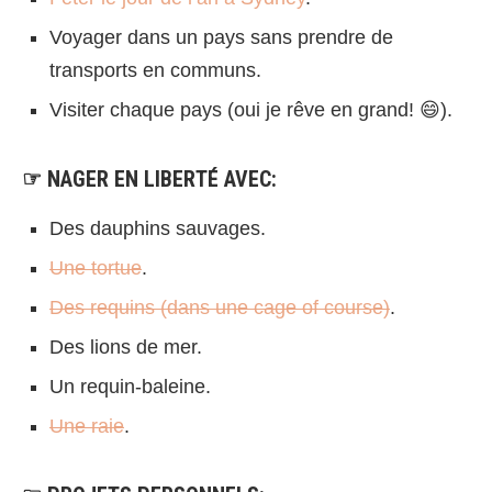
Voyager dans un pays sans prendre de
transports en communs.
Visiter chaque pays (oui je rêve en grand! 😄).
☞ NAGER EN LIBERTÉ AVEC:
Des dauphins sauvages.
Une tortue
.
Des requins (dans une cage of course)
.
Des lions de mer.
Un requin-baleine.
Une raie
.