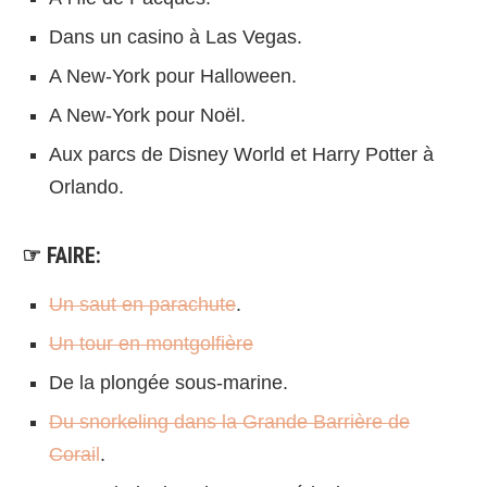
Dans un casino à Las Vegas.
A New-York pour Halloween.
A New-York pour Noël.
Aux parcs de Disney World et Harry Potter à
Orlando.
☞ FAIRE:
Un saut en parachute
.
Un tour en montgolfière
De la plongée sous-marine.
Du snorkeling dans la Grande Barrière de
Corai
l
.