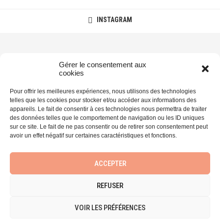
INSTAGRAM
Gérer le consentement aux
cookies
Pour offrir les meilleures expériences, nous utilisons des technologies
telles que les cookies pour stocker et/ou accéder aux informations des
appareils. Le fait de consentir à ces technologies nous permettra de traiter
des données telles que le comportement de navigation ou les ID uniques
sur ce site. Le fait de ne pas consentir ou de retirer son consentement peut
avoir un effet négatif sur certaines caractéristiques et fonctions.
ACCEPTER
REFUSER
@2014-2026 - Supertramp on the road - Blog voyage et photo. Tous droits
réservés.
VOIR LES PRÉFÉRENCES