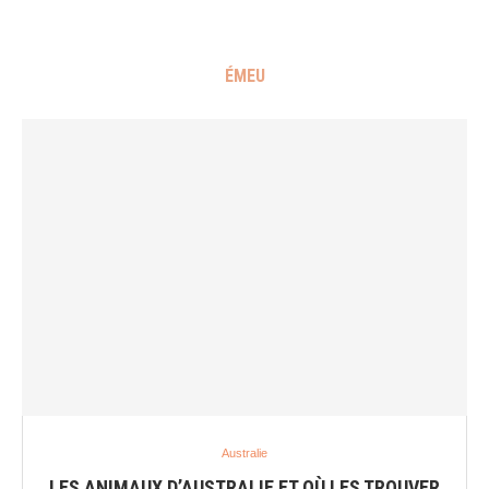
ÉMEU
Australie
LES ANIMAUX D’AUSTRALIE ET OÙ LES TROUVER