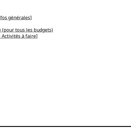
nfos générales]
e (pour tous les budgets)
Activités à faire]