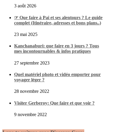
3 août 2026
☞ Que faire à Pai et ses alentours ? Le guide
complet (Itinéraire, adresses et bons plans..)
23 mai 2025
Kanchanaburi: que faire en 3 jours ? Tous
mes incontournables & infos pratiques
27 septembre 2023
Quel matériel photo et vidéo emporter pour
voyager léger ?
28 novembre 2022
Visiter Gerberoy: Que faire et que voir ?
9 novembre 2022