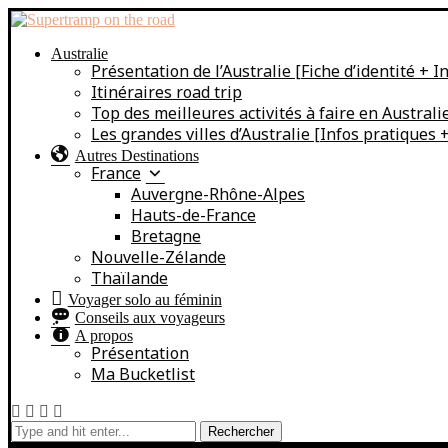
Australie
Présentation de l’Australie [Fiche d’identité + I
Itinéraires road trip
Top des meilleures activités à faire en Australi
Les grandes villes d’Australie [Infos pratiques + 
Autres Destinations
France
Auvergne-Rhône-Alpes
Hauts-de-France
Bretagne
Nouvelle-Zélande
Thaïlande
Voyager solo au féminin
Conseils aux voyageurs
A propos
Présentation
Ma Bucketlist
Rechercher