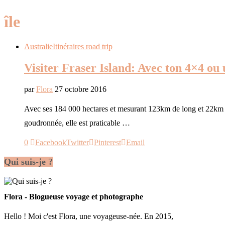
île
Australie
Itinéraires road trip
Visiter Fraser Island: Avec ton 4×4 ou 
par
Flora
27 octobre 2016
Avec ses 184 000 hectares et mesurant 123km de long et 22km de
goudronnée, elle est praticable …
0
Facebook
Twitter
Pinterest
Email
Qui suis-je ?
Flora - Blogueuse voyage et photographe
Hello ! Moi c'est Flora, une voyageuse-née. En 2015,