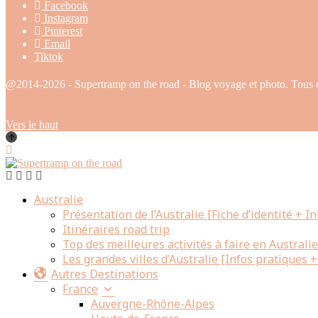
Facebook
Instagram
Pinterest
Email
Tiktok
@2014-2026 - Supertramp on the road - Blog voyage et photo. Tous dr
Vers le haut
Australie
Présentation de l’Australie [Fiche d’identité + I
Itinéraires road trip
Top des meilleures activités à faire en Australi
Les grandes villes d’Australie [Infos pratiques + 
Autres Destinations
France
Auvergne-Rhône-Alpes