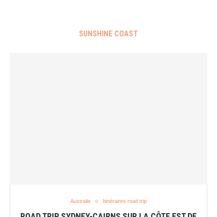
SUNSHINE COAST
Australie
Itinéraires road trip
ROAD TRIP SYDNEY-CAIRNS SUR LA CÔTE EST DE