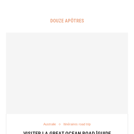
DOUZE APÔTRES
Australie
Itinéraires road trip
VISITER LA GREAT OCEAN ROAD [GUIDE