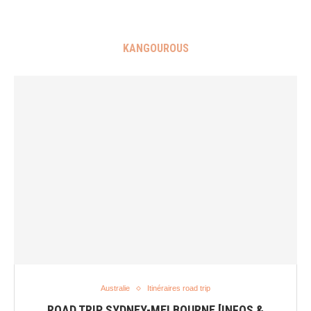
KANGOUROUS
Australie
Itinéraires road trip
ROAD TRIP SYDNEY-MELBOURNE [INFOS &