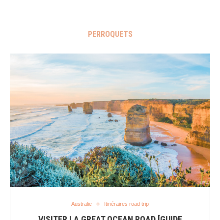
PERROQUETS
Australie
Itinéraires road trip
VISITER LA GREAT OCEAN ROAD [GUIDE