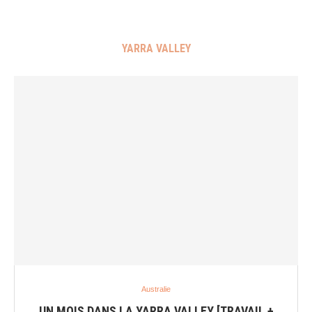
YARRA VALLEY
Australie
UN MOIS DANS LA YARRA VALLEY [TRAVAIL +